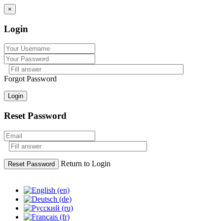
×
Login
Forgot Password
Login
Reset Password
Return to Login
Reset Password
Skip
to
content