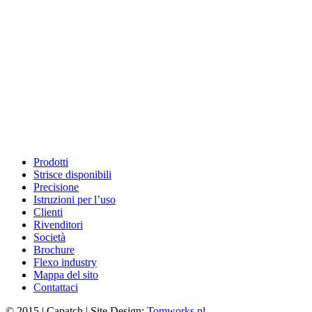
Prodotti
Strisce disponibili
Precisione
Istruzioni per l’uso
Clienti
Rivenditori
Società
Brochure
Flexo industry
Mappa del sito
Contattaci
© 2015
|
Capatch | Site Design:
Tomworks.nl